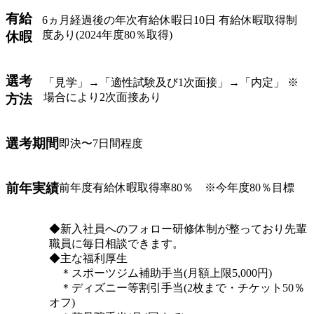
有給
6ヵ月経過後の年次有給休暇日10日 有給休暇取得制
度あり(2024年度80％取得)
休暇
選考
「見学」→「適性試験及び1次面接」→「内定」 ※
場合により2次面接あり
方法
選考期間
即決〜7日間程度
前年実績
前年度有給休暇取得率80％ ※今年度80％目標
◆新入社員へのフォロー研修体制が整っており先輩
職員に毎日相談できます。
◆主な福利厚生
＊スポーツジム補助手当(月額上限5,000円)
＊ディズニー等割引手当(2枚まで・チケット50％
オフ)