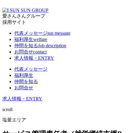
愛さんさんグループ
採用サイト
代表メッセージ
top message
福利厚生
welfare
仲間を知る
Job description
お問合せ
contact
求人情報・ENTRY
代表メッセージ
福利厚生
仲間を知る
お問合せ
求人情報・ENTRY
scroll
塩釜エリア