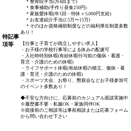
＊整骨院手当(月4回まで)
＊食事補助(手作り昼食250円)
＊家族愛休暇(年1回・特休＋5,000円支給)
＊お友達紹介手当(2.5万〜15万)
＊そのほか資格補助制度などの福利厚生制度多数
あり！
特記事
【仕事と子育てが両立しやすい求人】
項等
・お子様の学校行事等による休みの配慮可
・入社時特別休暇(有給休暇付与前の傷病・看護・
育児・介護のための休暇)
・ライフサポート休暇(有給休暇の積立。傷病・看
護・育児・介護のための休暇)
・スポーツ大会、お祭り、懇親会などお子様参加可
のイベント多数あり！
◆不安な方向けに、応募前のカジュアル面談実施中
※履歴書不要・私服OK・家族同伴OK
※面接前のご相談等は事前相談または応募フォーム
から問い合わせ下さい