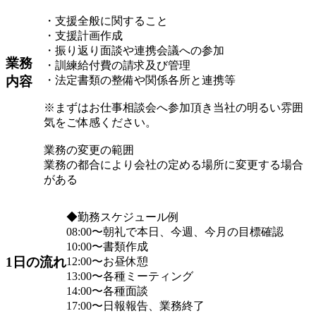
・支援全般に関すること
・支援計画作成
・振り返り面談や連携会議への参加
業務
・訓練給付費の請求及び管理
内容
・法定書類の整備や関係各所と連携等
※まずはお仕事相談会へ参加頂き当社の明るい雰囲
気をご体感ください。
業務の変更の範囲
業務の都合により会社の定める場所に変更する場合
がある
◆勤務スケジュール例
08:00〜朝礼で本日、今週、今月の目標確認
10:00〜書類作成
1日の流れ
12:00〜お昼休憩
13:00〜各種ミーティング
14:00〜各種面談
17:00〜日報報告、業務終了