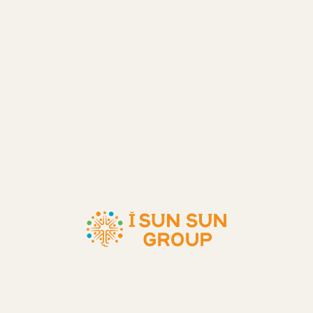
・処遇改善手当 10,000円
・ベースアップ評価料手当 2,000円
・固定残業代 8,000円
・資格手当 20,000円
・役職手当 10,000円
・夜勤手当 130,000円
夜勤手当は10回勤務の場合（1回13,000円）
通勤手当
上限30,000円／月
その他手当
子供手当5,000円／1人
昇給
年1回 原則4月